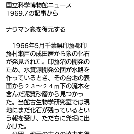
国立科学博物館ニュース
1969.7の記事から
ナウマン象を復元する
1966年5月千葉県印旛郡印
旛村瀬戸の成田層から象の化石
が発見された。印旛沼の開発の
ため、水資源開発公団が水路を
作っているとき、その台地の表
面から２３～２４ｍ下の流木を
含んだ泥質砂層から見つかっ
た。当館古生物学研究室では現
地にまだ化石が残っているとい
う報を受け、ただちに発掘に出
かけた。