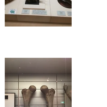
A replica of the mandible of the Naumann
elephant excavated in Inzai City (formerly Inba
Village) (actually owned by the National
Science Museum)
​Chiba Prefectural Central Museum