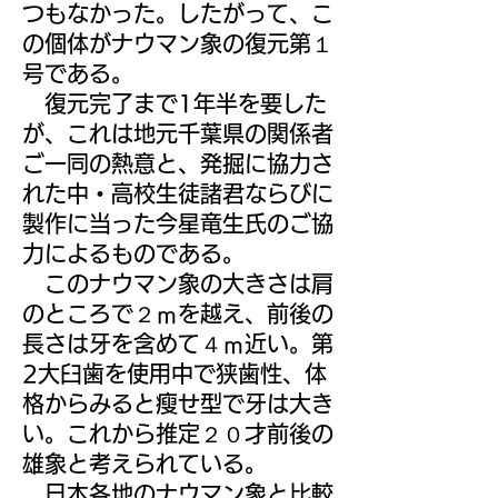
つもなかった。したがって、こ
の個体がナウマン象の復元第１
号である。
復元完了まで1年半を要した
が、これは地元千葉県の関係者
ご一同の熱意と、発掘に協力さ
れた中・高校生徒諸君ならびに
製作に当った今星竜生氏のご協
力によるものである。
このナウマン象の大きさは肩
のところで２ｍを越え、前後の
長さは牙を含めて４ｍ近い。第
2大臼歯を使用中で狭歯性、体
格からみると瘦せ型で牙は大き
い。これから推定２０才前後の
雄象と考えられている。
日本各地のナウマン象と比較