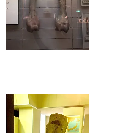
A replica of the femur of the Naumann elephant
excavated in Inzai City (formerly Inba Village)
(actually owned by the National Science
Museum)
​Chiba Prefectural
Central Museum
​Chiba Prefectural Central Museum