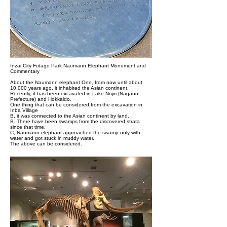
​Inzai City Futago Park Naumann Elephant Monument and
Commentary
About the Naumann elephant One, from now until about
10,000 years ago, it inhabited the Asian continent.
Recently, it has been excavated in Lake Nojiri (Nagano
Prefecture) and Hokkaido.
One thing that can be considered from the excavation in
Inba Village
B, it was connected to the Asian continent by land.
B. There have been swamps from the discovered strata
since that time.
C, Naumann elephant approached the swamp only with
water and got stuck in muddy water.
The above can be considered.