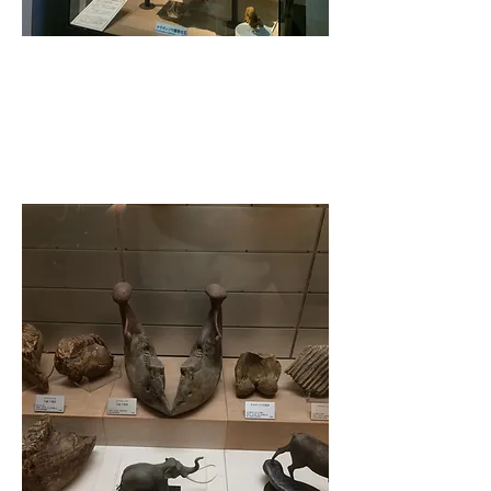
A replica of the skull of a Naumann elephant
excavated in Saruyama, Narita City (formerly
Shimofusa Town) (actually owned by the
National Science Museum)
​Chiba Prefectural Central Museum