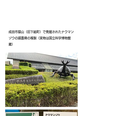
the Naumann elephant excavated in various
places
National Museum of Japanese
History and Folklore
成田市猿山（旧下総町）で発掘されたナウマン
ゾウの頭蓋骨の複製（実物は国立科学博物館
蔵）